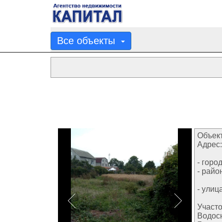
Все объекты
Объект
Адрес:
- город
- райо
- улица
Участо
Водос