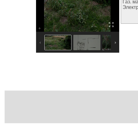
Газ. м
Элект