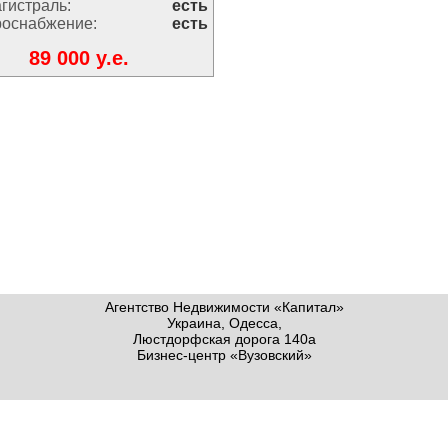
агистраль:
есть
роснабжение:
есть
89 000 y.e.
Агентство Недвижимости «Капитал»
Украина, Одесса,
Люстдорфская дорога 140а
Бизнес-центр «Вузовский»