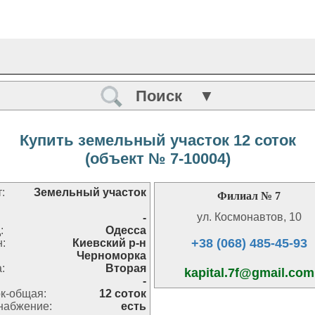
Поиск ▼
Купить земельный участок 12 соток
(объект № 7-10004)
:
Земельный участок
Филиал № 7
ул. Космонавтов, 10
-
:
Одесса
+38 (068) 485-45-93
н:
Киевский р-н
Черноморка
:
Вторая
kapital.7f@gmail.com
-
к-общая:
12 соток
набжение:
есть