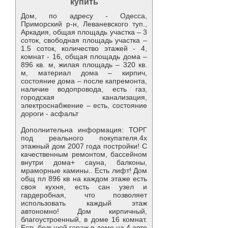
купить
Дом, по адресу - Одесса,
Приморский р-н, Леваневского туп.,
Аркадия, общая площадь участка – 3
соток, свободная площадь участка –
1.5 соток, количество этажей - 4,
комнат - 16, общая площадь дома –
896 кв. м, жилая площадь – 320 кв.
м, материал дома – кирпич,
состояние дома – после капремонта,
наличие водопровода, есть газ,
городская канализация,
электроснабжение – есть, состояние
дороги - асфальт
Дополнительна информация: ТОРГ
под реального покупателя.4х
этажный дом 2007 года постройки! С
качественным ремонтом, бассейном
внутри дома+ сауна, балконы,
мраморные камины.. Есть лифт! Дом
общ пл 896 кв на каждом этаже есть
своя кухня, есть сан узел и
гардеробная, что позволяет
использовать каждый этаж
автономно! Дом кирпичный,
благоустроенный, в доме 16 комнат.
Есть большой гараж в доме на 4 авто