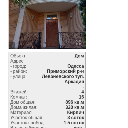
Объект:
Дом
Адрес:
- город:
Одесса
- район:
Приморский р-н
- улица:
Леваневского туп.
Аркадия
-
Этажей:
4
Комнат:
16
Дом общая:
896 кв.м
Дома жилая:
320 кв.м
Материал:
Кирпич
Участок-общая:
3 соток
Участок-свобод.:
1.5 соток
Водоснабжение:
есть