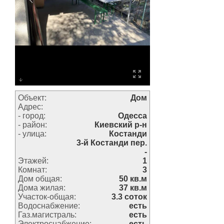
Объект:
Дом
Адрес:
- город:
Одесса
- район:
Киевский р-н
- улица:
Костанди
3-й Костанди пер.
-
Этажей:
1
Комнат:
3
Дом общая:
50 кв.м
Дома жилая:
37 кв.м
Участок-общая:
3.3 соток
Водоснабжение:
есть
Газ.магистраль:
есть
Электроснабжение:
есть