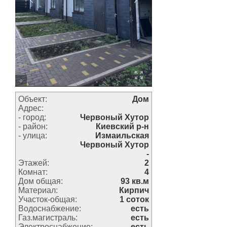
Объект:
Дом
Адрес:
- город:
Червоный Хутор
- район:
Киевский р-н
- улица:
Измаильская
Червоный Хутор
-
Этажей:
2
Комнат:
4
Дом общая:
93 кв.м
Материал:
Кирпич
Участок-общая:
1 соток
Водоснабжение:
есть
Газ.магистраль:
есть
Электроснабжение:
есть