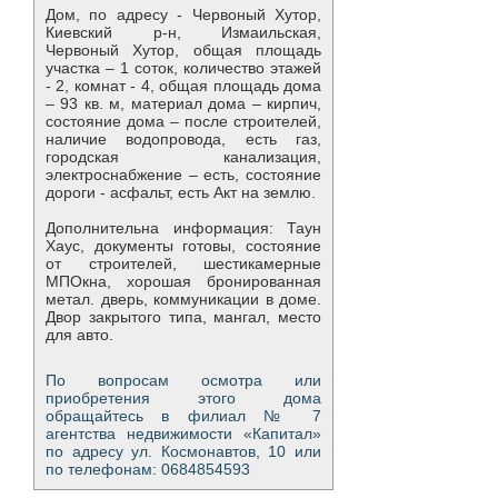
Дом, по адресу - Червоный Хутор,
Киевский р-н, Измаильская,
Червоный Хутор, общая площадь
участка – 1 соток, количество этажей
- 2, комнат - 4, общая площадь дома
– 93 кв. м, материал дома – кирпич,
состояние дома – после строителей,
наличие водопровода, есть газ,
городская канализация,
электроснабжение – есть, состояние
дороги - асфальт, есть Акт на землю.
Дополнительна информация: Таун
Хаус, документы готовы, состояние
от строителей, шестикамерные
МПОкна, хорошая бронированная
метал. дверь, коммуникации в доме.
Двор закрытого типа, мангал, место
для авто.
По вопросам осмотра или
приобретения этого дома
обращайтесь в филиал № 7
агентства недвижимости «Капитал»
по адресу ул. Космонавтов, 10 или
по телефонам: 0684854593