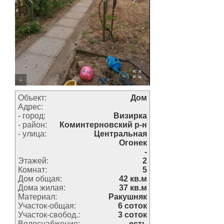
Объект:
Дом
Адрес:
- город:
Визирка
- район:
Коминтерновский р-н
- улица:
Центральная
Огонек
-
Этажей:
2
Комнат:
5
Дом общая:
42 кв.м
Дома жилая:
37 кв.м
Материал:
Ракушняк
Участок-общая:
6 соток
Участок-свобод.:
3 соток
Водоснабжение:
есть