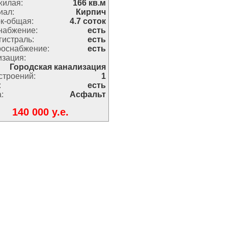
жилая:
166 кв.м
иал:
Кирпич
к-общая:
4.7 соток
набжение:
есть
гистраль:
есть
роснабжение:
есть
изация:
Городская канализация
строений:
1
:
есть
:
Асфальт
140 000 y.e.