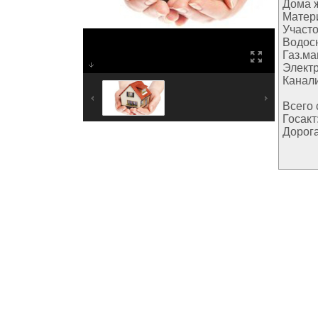
Дома 
Матер
Участо
Водос
Газ.ма
Элект
Канал
Всего 
Госакт
Дорога