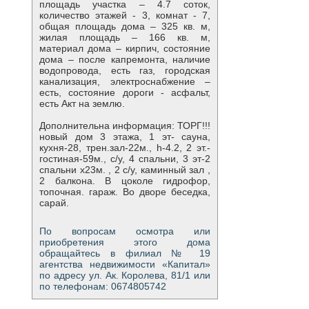
площадь участка – 4.7 соток,
количество этажей - 3, комнат - 7,
общая площадь дома – 325 кв. м,
жилая площадь – 166 кв. м,
материал дома – кирпич, состояние
дома – после капремонта, наличие
водопровода, есть газ, городская
канализация, электроснабжение –
есть, состояние дороги - асфальт,
есть Акт на землю.
Дополнительна информация: ТОРГ!!!
новый дом 3 этажа, 1 эт- сауна,
кухня-28, трен.зал-22м., h-4.2, 2 эт.-
гостиная-59м., с/у, 4 спальни, 3 эт-2
спальни х23м. , 2 с/у, каминный зал ,
2 балкона. В цоколе гидрофор,
топочная. гараж. Во дворе беседка,
сарай.
По вопросам осмотра или
приобретения этого дома
обращайтесь в филиал № 19
агентства недвижимости «Капитал»
по адресу ул. Ак. Королева, 81/1 или
по телефонам: 0674805742