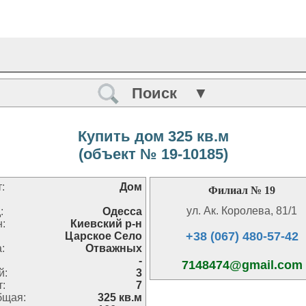
Поиск ▼
Купить дом 325 кв.м
(объект № 19-10185)
:
Дом
Филиал № 19
ул. Ак. Королева, 81/1
:
Одесса
н:
Киевский р-н
+38 (067) 480-57-42
Царское Село
:
Отважных
-
7148474@gmail.com
й:
3
:
7
бщая:
325 кв.м