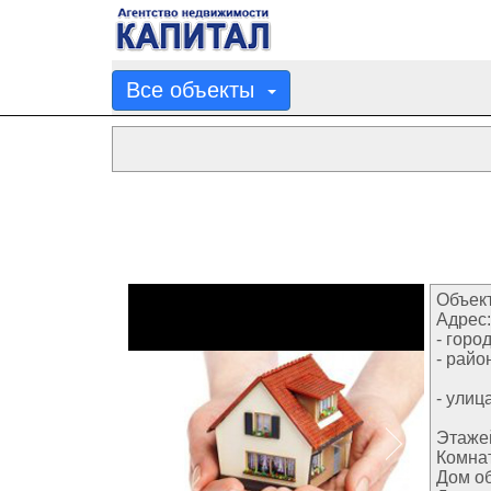
Все объекты
Объект
Адрес:
- город
- райо
- улица
Этаже
Комнат
Дом о