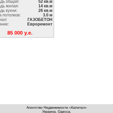
дь общая:
52 кв.м
дь жилая:
14 кв.м
дь кухни:
26 кв.м
 потолков:
3.0 м
иал:
ГАЗОБЕТОН
яние:
Евроремонт
85 000 y.e.
Агентство Недвижимости «Капитал»
Украина, Одесса,