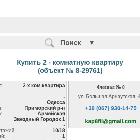
Поиск ▼
Купить 2 - комнатную квартиру
(объект № 8-29761)
:
2-х ком.квартира
Филиал № 8
ул. Большая Арнаутская, 
-
:
Одесса
+38 (067) 930-14-75
н:
Приморский р-н
:
Армейская
Звездный Городок 1
kap8fil@gmail.com
-
тажей:
10/18
ей:
1