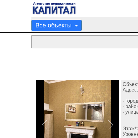
Все объекты
Объект
Адрес:
- город
- райо
- улица
Этаж/э
Уровн