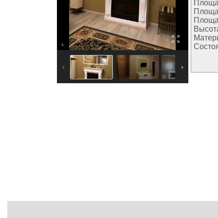
Площа
Площа
Площа
Высота
Матер
Состо