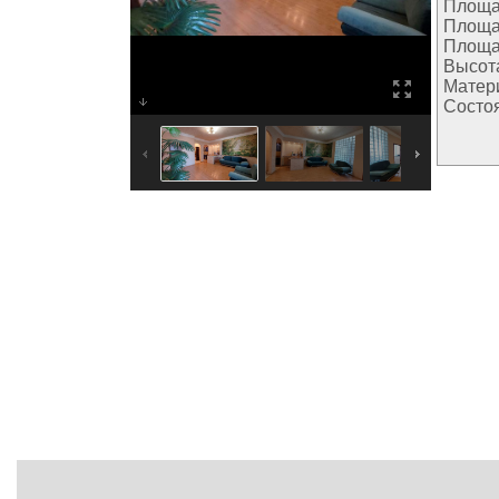
Площа
Площа
Площа
Высота
Матер
Состо