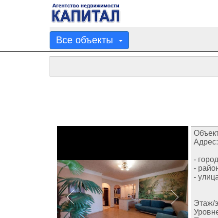
Все объекты
Объект
Адрес:
- город
- райо
- улица
Этаж/э
Уровн