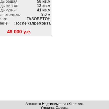
дь общая:
58 кв.м
дь жилая:
13 кв.м
дь кухни:
41 кв.м
 потолков:
3.0 м
иал:
ГАЗОБЕТОН
яние:
После капремонта
49 000 y.e.
Агентство Недвижимости «Капитал»
Украина, Одесса,