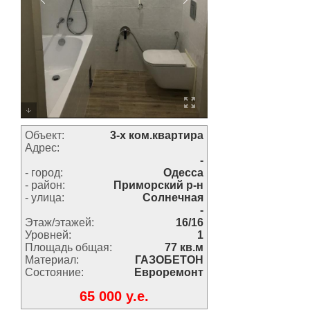
Объект:
3-х ком.квартира
Адрес:
-
- город:
Одесса
- район:
Приморский р-н
- улица:
Солнечная
-
Этаж/этажей:
16/16
Уровней:
1
Площадь общая:
77 кв.м
Материал:
ГАЗОБЕТОН
Состояние:
Евроремонт
65 000 y.e.