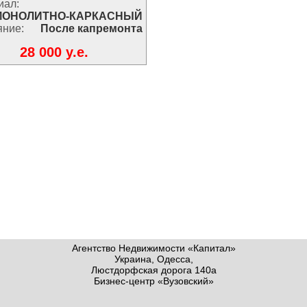
иал:
МОНОЛИТНО-КАРКАСНЫЙ
яние:
После капремонта
28 000 y.e.
Агентство Недвижимости «Капитал»
Украина, Одесса,
Люстдорфская дорога 140а
Бизнес-центр «Вузовский»