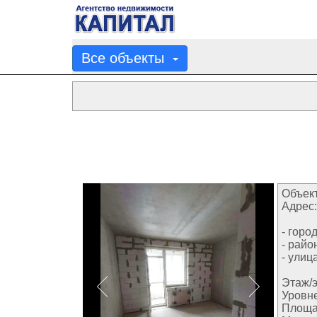
Все объекты
Объект
Адрес:
- город
- райо
- улица
Этаж/э
Уровн
Площа