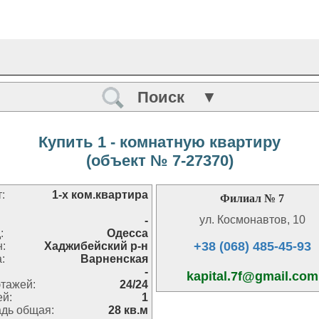
Поиск ▼
Купить 1 - комнатную квартиру
(объект № 7-27370)
:
1-х ком.квартира
Филиал № 7
ул. Космонавтов, 10
-
:
Одесса
+38 (068) 485-45-93
н:
Хаджибейский р-н
:
Варненская
-
kapital.7f@gmail.com
тажей:
24/24
ей:
1
дь общая:
28 кв.м