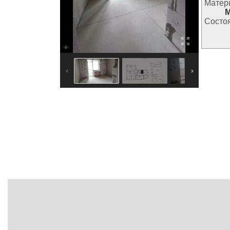
Матер
Состо