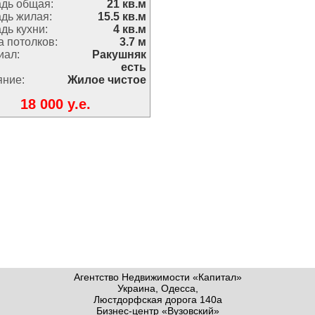
дь общая:
21 кв.м
дь жилая:
15.5 кв.м
дь кухни:
4 кв.м
 потолков:
3.7 м
иал:
Ракушняк
есть
яние:
Жилое чистое
18 000 y.e.
Агентство Недвижимости «Капитал»
Украина, Одесса,
Люстдорфская дорога 140а
Бизнес-центр «Вузовский»