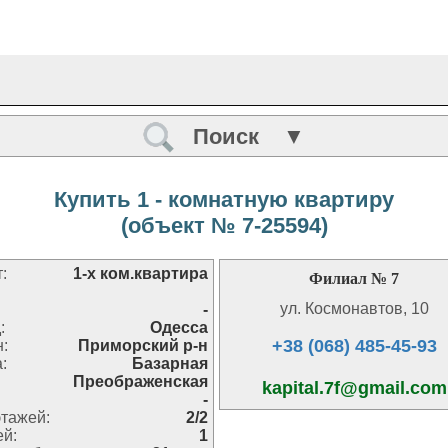
Поиск ▼
Купить 1 - комнатную квартиру
(объект № 7-25594)
:
1-х ком.квартира
Филиал № 7
ул. Космонавтов, 10
-
:
Одесса
+38 (068) 485-45-93
н:
Приморский р-н
:
Базарная
Преображенская
kapital.7f@gmail.com
-
тажей:
2/2
ей:
1