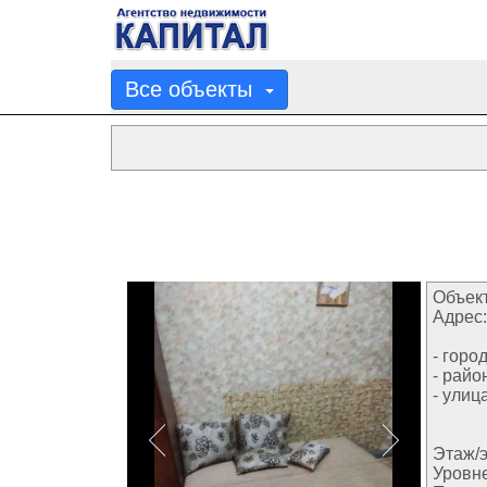
Все объекты
Объект
Адрес:
- город
- райо
- улица
Этаж/э
Уровн