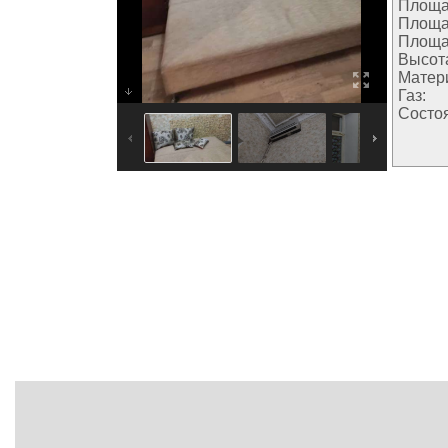
Площа
Площа
Площа
Высота
Матер
Газ:
Состо