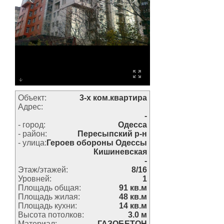
Объект:
3-х ком.квартира
Адрес:
-
- город:
Одесса
- район:
Пересыпский р-н
- улица:
Героев обороны Одессы
Кишиневская
-
Этаж/этажей:
8/16
Уровней:
1
Площадь общая:
91 кв.м
Площадь жилая:
48 кв.м
Площадь кухни:
14 кв.м
Высота потолков:
3.0 м
Материал:
ГАЗОБЕТОН