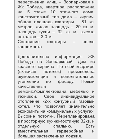
пересечении улиц – Зоопарковая и
Жк Победа, квартира расположена
на 5 этаже 10 этажного дома,
конструктивный тип дома – кирпич,
общая площадь квартиры – 81 кв.
метров, жилая площадь – 20 кв. м,
площадь кухни – 32 кв. м, высота
потолков – 3.0 м
Состояние квартиры – после
капремонта
Дополнительна информация: ЖК
Победа на Зоопарковой. Дом из
красного кирпича. По всей квартире
(включая потолок) произведена
шумоизоляция и дополнительное
утепление по фасаду. Новый
качественный
ремонт.Укомплектована мебелью и
техникой. Своё индивидуальное
отопление -2-х контурный газовый
котел, что позволяет значительно
экономить на коммунальных услугах.
Высокие потолки. Перепланирована
в просторную кухню-гостиную 32кв. и
отдельную спальню. Есть
вместительная гардеробная и
большая застекленная лоджия.