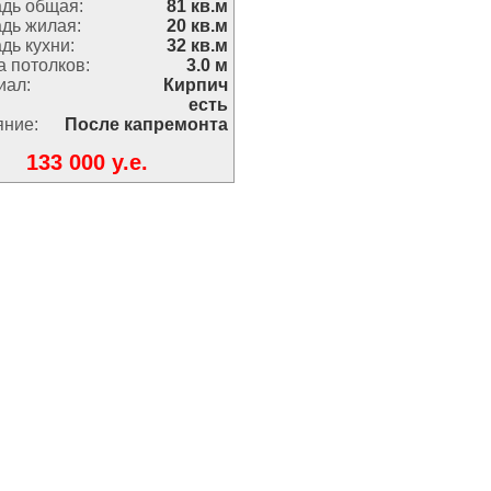
дь общая:
81 кв.м
дь жилая:
20 кв.м
дь кухни:
32 кв.м
 потолков:
3.0 м
иал:
Кирпич
есть
яние:
После капремонта
133 000 y.e.