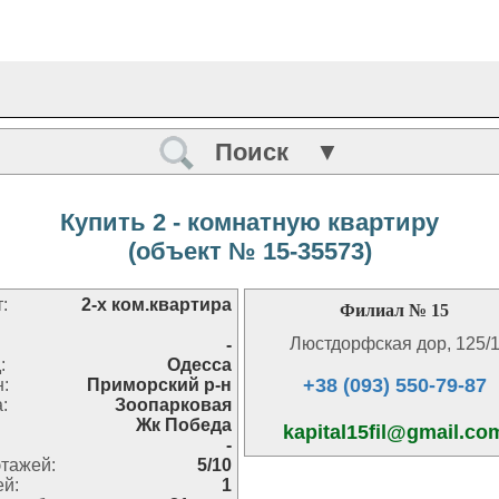
Поиск ▼
Купить 2 - комнатную квартиру
(объект № 15-35573)
:
2-х ком.квартира
Филиал № 15
Люстдорфская дор, 125/
-
:
Одесса
+38 (093) 550-79-87
н:
Приморский р-н
:
Зоопарковая
Жк Победа
kapital15fil@gmail.co
-
тажей:
5/10
ей:
1