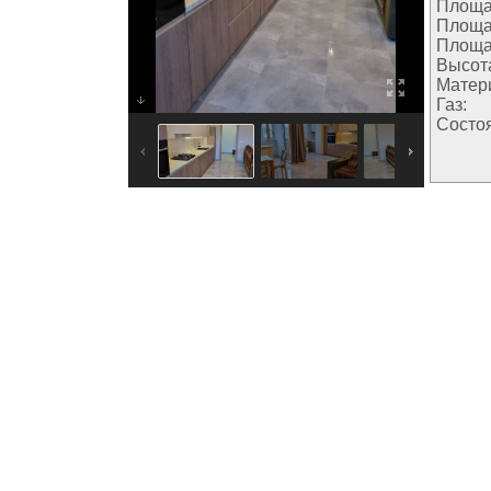
Площа
Площа
Площа
Высота
Матер
Газ:
Состо