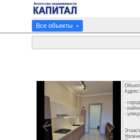
Все объекты
Объект
Адрес:
- город
- райо
- улица
Этаж/э
Уровн