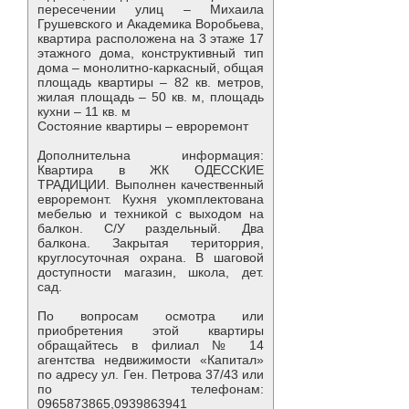
пересечении улиц – Михаила
Грушевского и Академика Воробьева,
квартира расположена на 3 этаже 17
этажного дома, конструктивный тип
дома – монолитно-каркасный, общая
площадь квартиры – 82 кв. метров,
жилая площадь – 50 кв. м, площадь
кухни – 11 кв. м
Состояние квартиры – евроремонт
Дополнительна информация:
Квартира в ЖК ОДЕССКИЕ
ТРАДИЦИИ. Выполнен качественный
евроремонт. Кухня укомплектована
мебелью и техникой с выходом на
балкон. С/У раздельный. Два
балкона. Закрытая територрия,
круглосуточная охрана. В шаговой
доступности магазин, школа, дет.
сад.
По вопросам осмотра или
приобретения этой квартиры
обращайтесь в филиал № 14
агентства недвижимости «Капитал»
по адресу ул. Ген. Петрова 37/43 или
по телефонам:
0965873865,0939863941