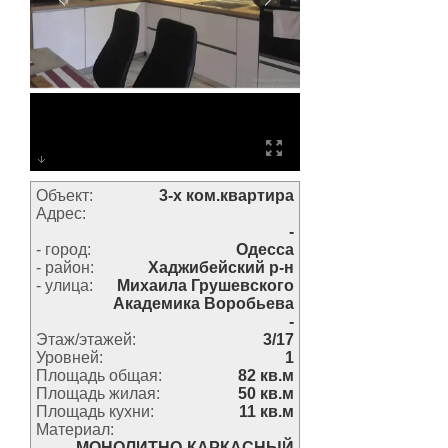
Объект:
3-х ком.квартира
Адрес:
-
- город:
Одесса
- район:
Хаджибейский р-н
- улица:
Михаила Грушевского
Академика Воробьева
-
Этаж/этажей:
3/17
Уровней:
1
Площадь общая:
82 кв.м
Площадь жилая:
50 кв.м
Площадь кухни:
11 кв.м
Материал:
МОНОЛИТНО-КАРКАСНЫЙ