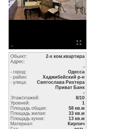
Объект:
2-х ком.квартира
Адрес:
-
- город:
Одесса
- район:
Хаджибейский р-н
- улица:
Святослава Рихтера
Приват Банк
-
Этаж/этажей:
8/10
Уровней:
1
Площадь общая:
58 кв.м
Площадь жилая:
33 кв.м
Площадь кухни:
13 кв.м
Материал:
Кирпич
Газ:
есть