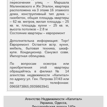
пересечении улиц – Маршала
Малиновского и Жк Эталон, квартира
расположена на 3 этаже 16 этажного
дома, конструктивный тип дома –
газобетон, общая площадь квартиры
– 62 кв. метров, жилая площадь – 25
кв. м, площадь кухни – 25 кв. м,
высота потолков – 2.8 м
Состояние квартиры – евроремонт
Дополнительна информация: Торг!
Евроремонт. Остается встр. кухня,
мебель, бытовая техника, шкаф-
купе. Кондиционер. Санузел совм.
Импортная облицовка.
По вопросам осмотра или
приобретения этой квартиры
обращайтесь в филиал № 14
агентства недвижимости «Капитал»
по адресу ул. Ген. Петрова 37/43 или
по телефонам:
0965873865,0939863941
Агентство Недвижимости «Капитал»
Украина, Одесса,
Люстдорфская дорога 140а