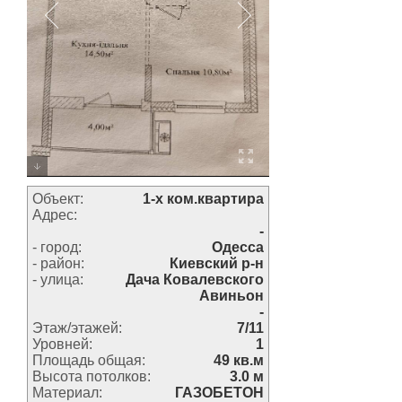
Объект:
1-х ком.квартира
Адрес:
-
- город:
Одесса
- район:
Киевский р-н
- улица:
Дача Ковалевского
Авиньон
-
Этаж/этажей:
7/11
Уровней:
1
Площадь общая:
49 кв.м
Высота потолков:
3.0 м
Материал:
ГАЗОБЕТОН